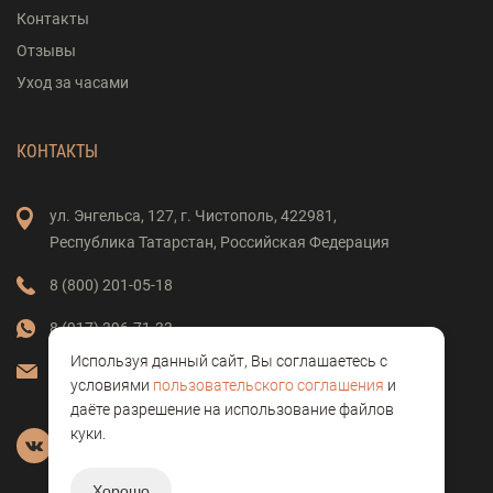
Контакты
Отзывы
Уход за часами
КОНТАКТЫ
ул. Энгельса,
127,
г. Чистополь,
422981,
Республика Татарстан,
Российская Федерация
8 (800) 201-05-18
8 (917) 396-71-33
Используя данный сайт, Вы соглашаетесь с
vostok-clock@mail.ru
условиями
пользовательского соглашения
и
даёте разрешение на использование файлов
куки.
Хорошо