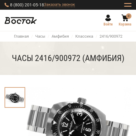
Заказать звонок
8 (800) 201-05-18
0
Войти
Корзина
Главная
/
Часы
/
Амфибия
/
Классика
/
2416/900972
ЧАСЫ 2416/900972 (АМФИБИЯ)