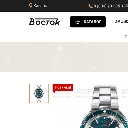
З
Казань
8 (800) 201-05-18
КАТАЛОГ
АМФИБ
Г
Новинка!