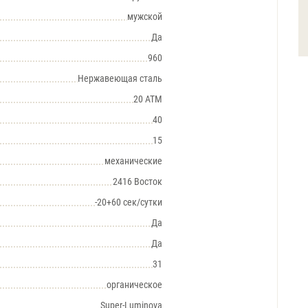
мужской
Да
960
Нержавеющая сталь
20 АТМ
40
15
механические
2416 Восток
-20+60 сек/сутки
Да
Да
31
органическое
Super-Luminova