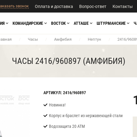
аказать звонок
Оплата и доставка
Вопрос-ответ
Контакты
ИЯ
КОМАНДИРСКИЕ
ВОСТОК
АТТАШЕ
ШТУРМАНСКИЕ
Ч
лавная
/
Часы
/
Амфибия
/
Нептун
/
2416/9608
ЧАСЫ 2416/960897 (АМФИБИЯ)
АРТИКУЛ: 2416/960897
Новинка!
Корпус и браслет из нержавеющей стали
Водозащита 20 АТМ