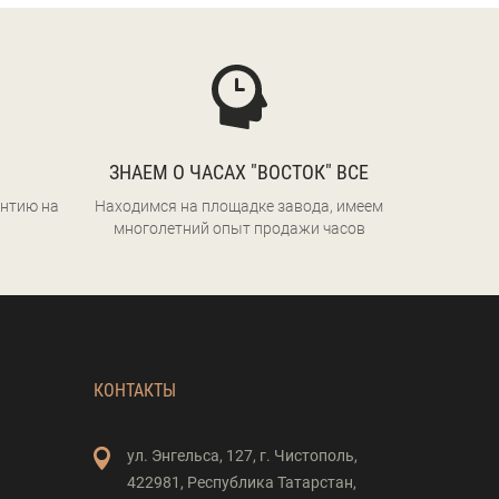
ЗНАЕМ О ЧАСАХ "ВОСТОК" ВСЕ
нтию на
Находимся на площадке завода, имеем
многолетний опыт продажи часов
КОНТАКТЫ
ул. Энгельса,
127,
г. Чистополь,
422981,
Республика Татарстан,