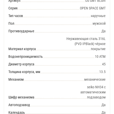
Артикул
OS GMT BLum
Серия
OPEN SPACE GMT
Тип часов
наручные
Пол
мужской
Противоударные
Да
Нержавеющая сталь 316L
(PVD IPBlack) чёрное
Материал корпуса
покрытие
Водонепроницаемость
10 АТМ
Диаметр корпуса
45
Толщина корпуса, мм
13.5
Механизм
механические
seiko NH34 с
автоматическим
Шифр механизма
подзаводом
Автоподзавод
Да
Календарь
Да