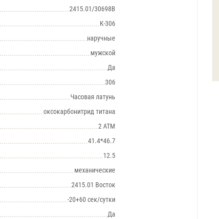
2415.01/30698В
К-306
наручные
мужской
Да
306
Часовая латунь
оксокарбонитрид титана
2 АТМ
41.4*46.7
12.5
механические
2415.01 Восток
-20+60 сек/сутки
Да