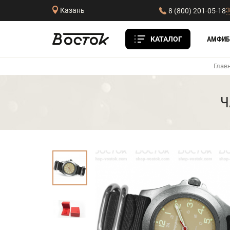
З
Казань
8 (800) 201-05-18
КАТАЛОГ
АМФИБ
Глав
Ч